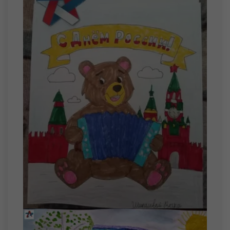
20 августа
Дорофеев Артем Андреевич
Пастухов Илья Андреевич
Соколов Захар Дмитриевич
21 августа
Кузоваткин Никита Михайлович
22 августа
Бабин Иван Александрович
Тихонов Глеб Сергеевич
23 августа
Беркус Богдан Сергеевич
Машкин Александр Михайлович
24 августа
Меднис Иван Андреевич
Стариков Максим Владимирович
25 августа
Потапов Данила Дмитриевич
26 августа
Мочалов Павел Александрович