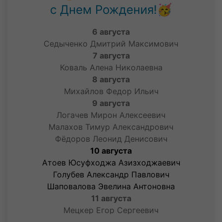
с Днем Рождения!🥳
Ботов Ярослав Олегович
Олейников Демид Владимирович
6 августа
Седыченко Дмитрий Максимович
7 августа
Коваль Алена Николаевна
8 августа
Михайлов Федор Ильич
9 августа
Логачев Мирон Алексеевич
Малахов Тимур Александрович
Фёдоров Леонид Денисович
10 августа
Атоев Юсуфходжа Азизходжаевич
Голубев Александр Павлович
Шаповалова Эвелина Антоновна
11 августа
Мецкер Егор Сергеевич