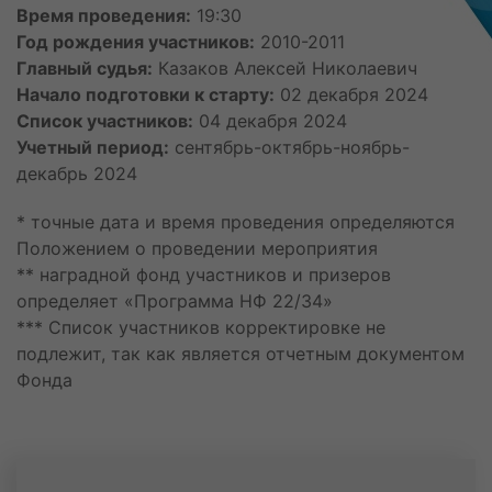
Мещанинов Яков Максимович
Время проведения:
19:30
Молчанов Кирилл Артемьевич
Год рождения участников:
2010-2011
Резепкин Михаил Александрович
Главный судья:
Казаков Алексей Николаевич
Утолин Лев Алексеевич
Начало подготовки к старту:
02 декабря 2024
25 июля
Список участников:
04 декабря 2024
Бакулин Алексей Денисович
Учетный период:
сентябрь-октябрь-ноябрь-
26 июля
декабрь 2024
Афанасьев Тимофей Дмитриевич
Клепиков Александр Игоревич
* точные дата и время проведения определяются
Кутовой Кирилл Дмитриевич
Положением о проведении мероприятия
27 июля
** наградной фонд участников и призеров
Петренко Игорь Михайлович
определяет «Программа НФ 22/34»
28 июля
*** Список участников корректировке не
Останин Дмитрий Сергеевич
подлежит, так как является отчетным документом
Павлов Максим Павлович
Фонда
Петров Роман Андреевич
Шимин Артем Алекссевич
29 июля
Горбенко Мирон Антонович