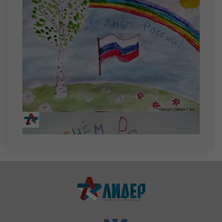
Топко Алан Алексеевич
27 августа
Лоскутов Владислав Евгеньевич
Лоскутов Ярослав Евгеньевич
Марков Максим Сергеевич
28 августа
Солохин Егор Валерьевич
Фурсов Семен Евгеньевич
29 августа
Рагузов Александр Ильич
Тихтилов Сергей Александрович
Шмыков Артём Константинович
30 августа
Габов Артем Максимович
Кедровский Дмитрий Сергеевич
Отинов Михаил Вячеславович
Ощепков Тимофей Романович
Тайлаков Макар Денисович