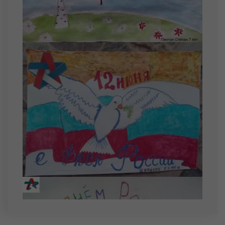
Тихонов Глеб Сергеевич
23 августа
Беркус Богдан Сергеевич
Машкин Александр Михайлович
24 августа
Меднис Иван Андреевич
Стариков Максим Владимирович
25 августа
Потапов Данила Дмитриевич
26 августа
Мочалов Павел Александрович
Топко Алан Алексеевич
27 августа
Лоскутов Владислав Евгеньевич
Лоскутов Ярослав Евгеньевич
Марков Максим Сергеевич
28 августа
Солохин Егор Валерьевич
Фурсов Семен Евгеньевич