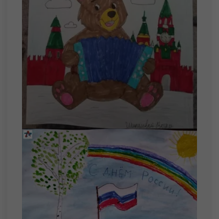
14 августа
Мишкинис Диана Витальевна
15 августа
Москвин Матвей Андреевич
Сидоров Ярослав Сергеевич
16 августа
Гуляев Родион Романович
17 августа
Зубакин Тимофей Павлович
19 августа
Карпекин Михаил Сергеевич
20 августа
Дорофеев Артем Андреевич
Пастухов Илья Андреевич
Соколов Захар Дмитриевич
21 августа
Кузоваткин Никита Михайлович
22 августа
Бабин Иван Александрович