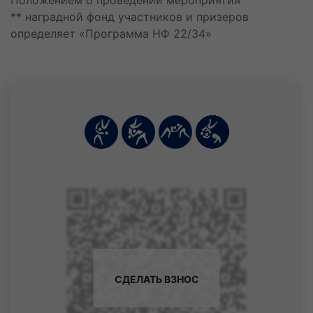
Положением о проведении мероприятия
Клепиков Александр Игоревич
** наградной фонд участников и призеров
Кутовой Кирилл Дмитриевич
определяет «Программа НФ 22/34»
27 июля
Петренко Игорь Михайлович
28 июля
Останин Дмитрий Сергеевич
Павлов Максим Павлович
Петров Роман Андреевич
Шимин Артем Алекссевич
29 июля
Горбенко Мирон Антонович
Малый Владислав Сергеевич
Якуньков Ярослав Викторович
30 июля
Усов Степан Алексеевич
Харламов Лев Игоревич
31 июля
СДЕЛАТЬ ВЗНОС
Писарцов Данил Максимович
Щуров Глеб Романович