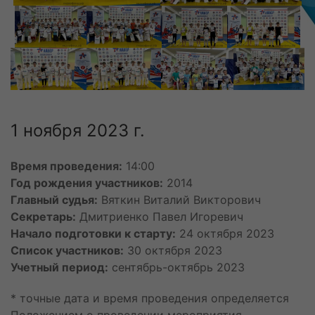
21 июля
Холодов Артур Евгеньевич
Яковлева Софья Александровна
22 июля
Жаканбекова Хадича Улановна
Климачев Дмитрий Александрович
Тарасенко Андрей Павлович
1 ноября 2023 г.
23 июля
Деменьтев Данила Алексадрович
24 июля
Время проведения:
14:00
Мещанинов Яков Максимович
Год рождения участников:
2014
Молчанов Кирилл Артемьевич
Главный судья:
Вяткин Виталий Викторович
Резепкин Михаил Александрович
Секретарь:
Дмитриенко Павел Игоревич
Утолин Лев Алексеевич
Начало подготовки к старту:
24 октября 2023
25 июля
Список участников:
30 октября 2023
Бакулин Алексей Денисович
Учетный период:
сентябрь-октябрь 2023
26 июля
* точные дата и время проведения определяется
Афанасьев Тимофей Дмитриевич