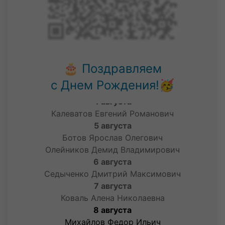
1 августа
Бочаров Тимофей Никитич
Иванов Тимофей Сергеевич
Никифоров Илья Андреевич
Ничегоряев Данил Евгеньевич
Смоленцев Андрей Дмитриевич
🎂 Поздравляем
2 августа
с Днем Рождения!🥳
Силина Анастасия Тимофеевна
4 августа
Калеватов Евгений Романович
5 августа
Ботов Ярослав Олегович
Олейников Демид Владимирович
6 августа
Седыченко Дмитрий Максимович
7 августа
Коваль Алена Николаевна
8 августа
Михайлов Федор Ильич