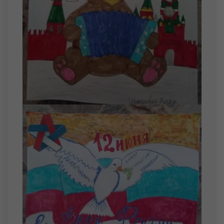
Москвин Матвей Андреевич
Сидоров Ярослав Сергеевич
16 августа
Гуляев Родион Романович
17 августа
Зубакин Тимофей Павлович
19 августа
Карпекин Михаил Сергеевич
20 августа
Дорофеев Артем Андреевич
Пастухов Илья Андреевич
Соколов Захар Дмитриевич
21 августа
Кузоваткин Никита Михайлович
22 августа
Бабин Иван Александрович
Тихонов Глеб Сергеевич
23 августа