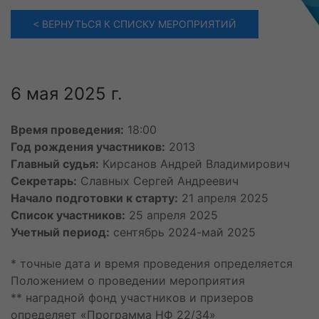
Яковлева Софья Александровна
< ВЕРНУТЬСЯ К СПИСКУ МЕРОПРИЯТИЙ
22 июля
Жаканбекова Хадича Улановна
Климачев Дмитрий Александрович
Тарасенко Андрей Павлович
6 мая 2025 г.
23 июля
Деменьтев Данила Алексадрович
24 июля
Время проведения:
18:00
Мещанинов Яков Максимович
Год рождения участников:
2013
Молчанов Кирилл Артемьевич
Главный судья:
Кирсанов Андрей Владимирович
Резепкин Михаил Александрович
Секретарь:
Славных Сергей Андреевич
Утолин Лев Алексеевич
Начало подготовки к старту:
21 апреля 2025
25 июля
Список участников:
25 апреля 2025
Бакулин Алексей Денисович
Учетный период:
сентябрь 2024-май 2025
26 июля
* точные дата и время проведения определяется
Афанасьев Тимофей Дмитриевич
Положением о проведении мероприятия
Клепиков Александр Игоревич
** наградной фонд участников и призеров
Кутовой Кирилл Дмитриевич
определяет «Программа НФ 22/34»
27 июля