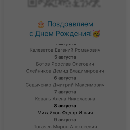
Иванов Тимофей Сергеевич
Никифоров Илья Андреевич
Ничегоряев Данил Евгеньевич
Смоленцев Андрей Дмитриевич
🎂 Поздравляем
2 августа
с Днем Рождения!🥳
Силина Анастасия Тимофеевна
4 августа
Калеватов Евгений Романович
5 августа
Ботов Ярослав Олегович
Олейников Демид Владимирович
6 августа
Седыченко Дмитрий Максимович
7 августа
Коваль Алена Николаевна
8 августа
Михайлов Федор Ильич
9 августа
Логачев Мирон Алексеевич