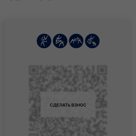
Петренко Игорь Михайлович
28 июля
Останин Дмитрий Сергеевич
Павлов Максим Павлович
Петров Роман Андреевич
Шимин Артем Алекссевич
29 июля
Горбенко Мирон Антонович
Малый Владислав Сергеевич
Якуньков Ярослав Викторович
30 июля
Усов Степан Алексеевич
Харламов Лев Игоревич
31 июля
СДЕЛАТЬ ВЗНОС
Писарцов Данил Максимович
Щуров Глеб Романович
1 августа
Бочаров Тимофей Никитич