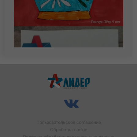
Кузоваткин Никита Михайлович
22 августа
Бабин Иван Александрович
Тихонов Глеб Сергеевич
23 августа
Беркус Богдан Сергеевич
Машкин Александр Михайлович
24 августа
Меднис Иван Андреевич
Стариков Максим Владимирович
25 августа
Потапов Данила Дмитриевич
26 августа
Мочалов Павел Александрович
Топко Алан Алексеевич
27 августа
Лоскутов Владислав Евгеньевич
Пользовательское соглашение
Лоскутов Ярослав Евгеньевич
Обработка cookie
Марков Максим Сергеевич
Политика обработки персональных данных