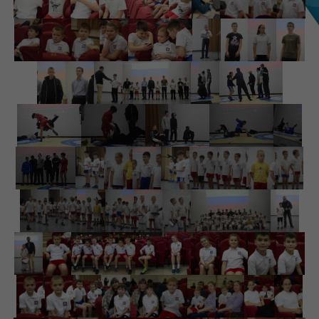
Третьяков Мирон Вадимович
Шамин Сергей Михайлович
11 июля
Григорьев Максимилиан Сергеевич
Иванова Злата Алексеевна
12 июля
Костенко Константин Игоревич
14 июля
Бауэр Ян Робертович
Дунда Александр Романович
16 июля
Крестьянов Иван Павлович
Марченко Марк Вадимович
17 июля
Селиверстов Артём Сергеевич
18 июля
Ильин Богдан Ильич
19 июля
Аброськин Вячеслав Леонидович