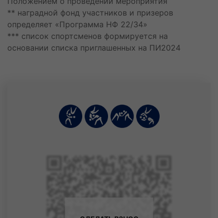
Положением о проведении мероприятия
Бакулин Алексей Денисович
** наградной фонд участников и призеров
26 июля
определяет «Программа НФ 22/34»
Афанасьев Тимофей Дмитриевич
*** список спортсменов формируется на
Клепиков Александр Игоревич
основании списка приглашенных на ПИ2024
Кутовой Кирилл Дмитриевич
27 июля
Петренко Игорь Михайлович
28 июля
Останин Дмитрий Сергеевич
Павлов Максим Павлович
Петров Роман Андреевич
Шимин Артем Алекссевич
29 июля
Горбенко Мирон Антонович
Малый Владислав Сергеевич
Якуньков Ярослав Викторович
30 июля
Усов Степан Алексеевич
Харламов Лев Игоревич