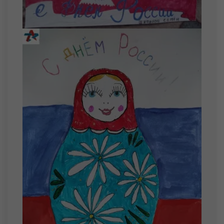
Малышев Тимур Елисеевич
Свечников Александр Евгеньевич
Чепиков Арсений Александрович
14 августа
Мишкинис Диана Витальевна
15 августа
Москвин Матвей Андреевич
Сидоров Ярослав Сергеевич
16 августа
Гуляев Родион Романович
17 августа
Зубакин Тимофей Павлович
19 августа
Карпекин Михаил Сергеевич
20 августа
Дорофеев Артем Андреевич
Пастухов Илья Андреевич
Соколов Захар Дмитриевич
21 августа