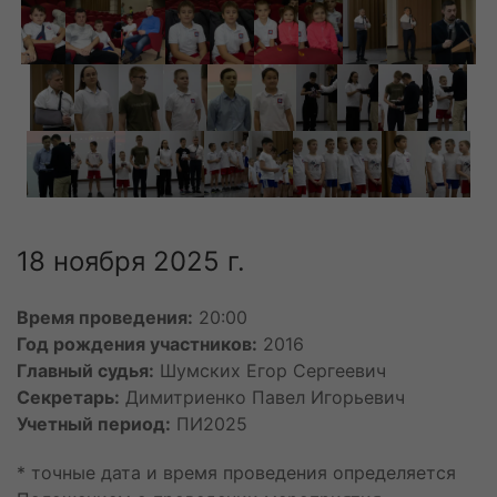
20 июля
Лавроненко Родион Игоревич
Щеглов Игорь Дмитриевич
21 июля
Холодов Артур Евгеньевич
Яковлева Софья Александровна
22 июля
Жаканбекова Хадича Улановна
Климачев Дмитрий Александрович
18 ноября 2025 г.
Тарасенко Андрей Павлович
23 июля
Деменьтев Данила Алексадрович
Время проведения:
20:00
24 июля
Год рождения участников:
2016
Мещанинов Яков Максимович
Главный судья:
Шумских Егор Сергеевич
Молчанов Кирилл Артемьевич
Секретарь:
Димитриенко Павел Игорьевич
Резепкин Михаил Александрович
Учетный период:
ПИ2025
Утолин Лев Алексеевич
* точные дата и время проведения определяется
25 июля