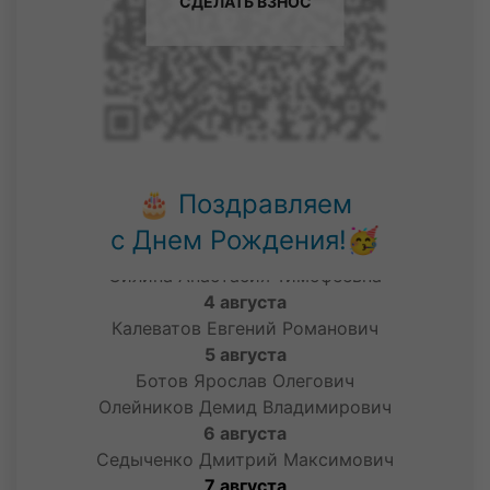
СДЕЛАТЬ ВЗНОС
31 июля
Писарцов Данил Максимович
Щуров Глеб Романович
1 августа
Бочаров Тимофей Никитич
Иванов Тимофей Сергеевич
Никифоров Илья Андреевич
Ничегоряев Данил Евгеньевич
🎂 Поздравляем
Смоленцев Андрей Дмитриевич
с Днем Рождения!🥳
2 августа
Силина Анастасия Тимофеевна
4 августа
Калеватов Евгений Романович
5 августа
Ботов Ярослав Олегович
Олейников Демид Владимирович
6 августа
Седыченко Дмитрий Максимович
7 августа