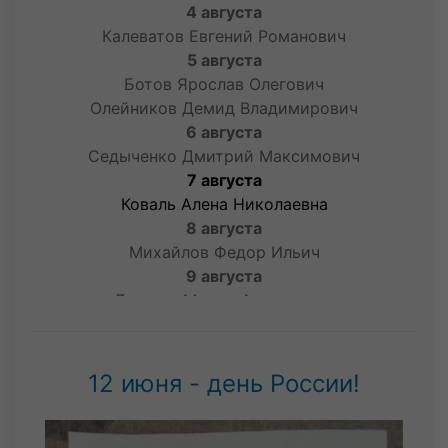
4 августа
Калеватов Евгений Романович
5 августа
Ботов Ярослав Олегович
Олейников Демид Владимирович
6 августа
Седыченко Дмитрий Максимович
7 августа
Коваль Алена Николаевна
8 августа
Михайлов Федор Ильич
9 августа
Логачев Мирон Алексеевич
Малахов Тимур Александрович
Фёдоров Леонид Денисович
10 августа
12 июня - день России!
Атоев Юсуфходжа Азизходжаевич
Голубев Александр Павлович
Шаповалова Эвелина Антоновна