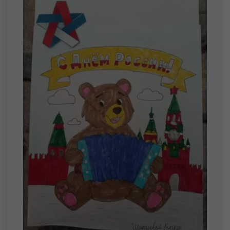
11 августа
Мецкер Егор Сергеевич
12 августа
Зыкин Александр Ильич
Леденков Ермолай Алексеевич
13 августа
Грязнов Николай Евгеньевич
Малышев Тимур Елисеевич
Свечников Александр Евгеньевич
Чепиков Арсений Александрович
14 августа
Мишкинис Диана Витальевна
15 августа
Москвин Матвей Андреевич
Сидоров Ярослав Сергеевич
16 августа
Гуляев Родион Романович
17 августа