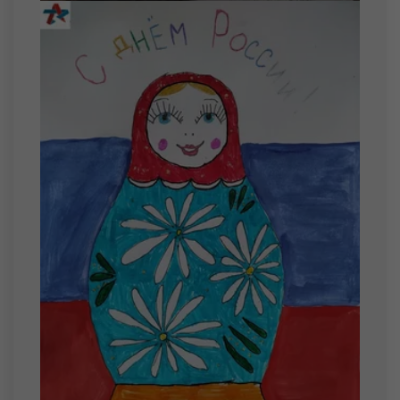
Зубакин Тимофей Павлович
19 августа
Карпекин Михаил Сергеевич
20 августа
Дорофеев Артем Андреевич
Пастухов Илья Андреевич
Соколов Захар Дмитриевич
21 августа
Кузоваткин Никита Михайлович
22 августа
Бабин Иван Александрович
Тихонов Глеб Сергеевич
23 августа
Беркус Богдан Сергеевич
Машкин Александр Михайлович
24 августа
Меднис Иван Андреевич
Стариков Максим Владимирович
25 августа