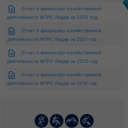
Деменьтев Данила Алексадрович
Отчет о финансово-хозяйственной
24 июля
деятельности ФПРС Лидер за 2022 год
Мещанинов Яков Максимович
Молчанов Кирилл Артемьевич
Отчет о финансово-хозяйственной
Резепкин Михаил Александрович
деятельности ФПРС Лидер за 2021 год
Утолин Лев Алексеевич
25 июля
Отчет о финансово-хозяйственной
Бакулин Алексей Денисович
26 июля
деятельности ФПРС Лидер за 2020 год
Афанасьев Тимофей Дмитриевич
Клепиков Александр Игоревич
Отчет о финансово-хозяйственной
Кутовой Кирилл Дмитриевич
деятельности ФПРС Лидер за 2019 год
27 июля
Петренко Игорь Михайлович
28 июля
Останин Дмитрий Сергеевич
Павлов Максим Павлович
Петров Роман Андреевич