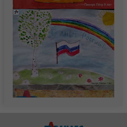
Потапов Данила Дмитриевич
26 августа
Мочалов Павел Александрович
Топко Алан Алексеевич
27 августа
Лоскутов Владислав Евгеньевич
Лоскутов Ярослав Евгеньевич
Марков Максим Сергеевич
28 августа
Солохин Егор Валерьевич
Фурсов Семен Евгеньевич
29 августа
Рагузов Александр Ильич
Тихтилов Сергей Александрович
Шмыков Артём Константинович
30 августа
Габов Артем Максимович
Кедровский Дмитрий Сергеевич
Отинов Михаил Вячеславович